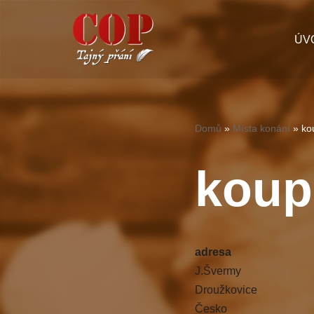
Přeskočit
ÚV
na
obsah
Domů
»
Místa konání
»
ko
koup
adresa
J.Švermy
Droužkovice
Česko