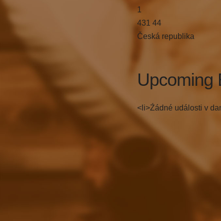
1
431 44
Česká republika
Upcoming 
<li>Źádné události v da