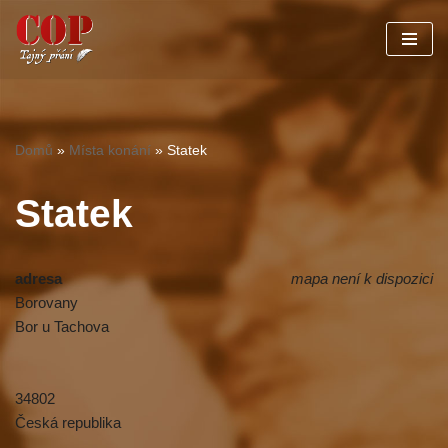
Přeskočit
na
obsah
Domů
»
Místa konání
»
Statek
Statek
adresa
mapa není k dispozici
Borovany
Bor u Tachova
34802
Česká republika