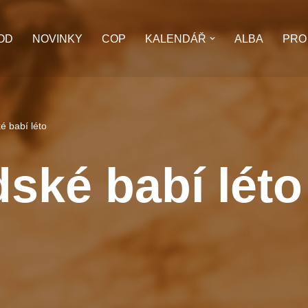
OD
NOVINKY
COP
KALENDÁŘ
ALBA
PRO
é babí léto
ské babí léto