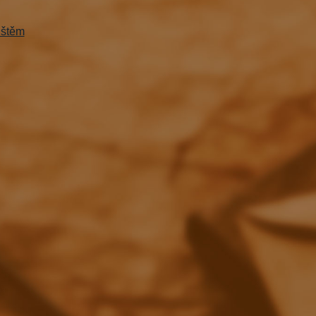
ištěm