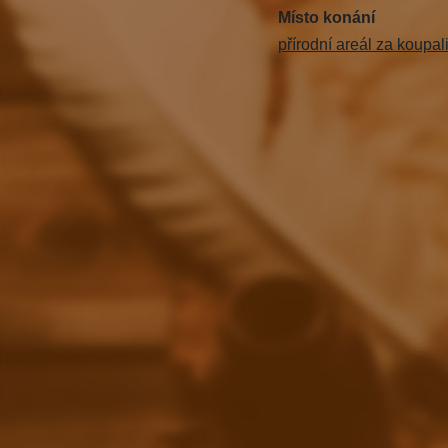
Místo konání
přírodní areál za koupal