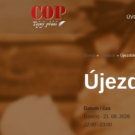
Přeskočit
ÚV
na
obsah
Domů
»
Události
»
Újezdsk
Újezd
Datum / čas
Date(s) - 21. 08. 2026
22:00 - 23:00