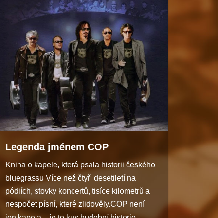
Legenda jménem COP
Kniha o kapele, která psala historii českého
bluegrassu Více než čtyři desetiletí na
pódiích, stovky koncertů, tisíce kilometrů a
nespočet písní, které zlidověly.COP není
jen kapela – je to kus hudební historie.