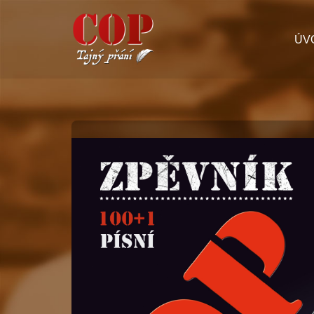
Přeskočit
ÚV
na
obsah