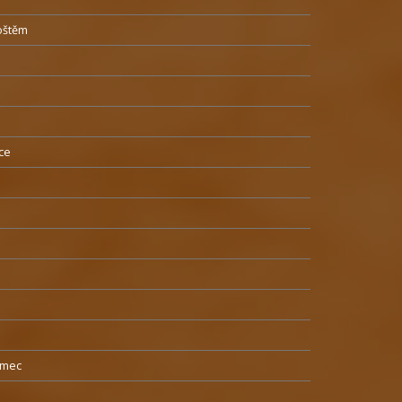
oštěm
ice
umec