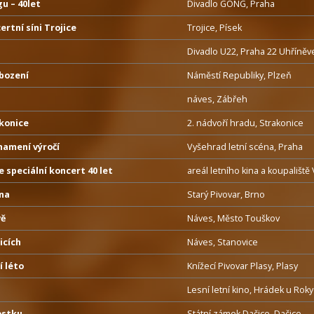
u – 40let
Divadlo GONG, Praha
ertní síni Trojice
Trojice, Písek
Divadlo U22, Praha 22 Uhříněv
obození
Náměstí Republiky, Plzeň
náves, Zábřeh
konice
2. nádvoří hradu, Strakonice
namení výročí
Vyšehrad letní scéna, Praha
 speciální koncert 40 let
areál letního kina a koupaliště
na
Starý Pivovar, Brno
vě
Náves, Město Touškov
icích
Náves, Stanovice
í léto
Knížecí Pivovar Plasy, Plasy
Lesní letní kino, Hrádek u Rok
ostku
Státní zámek Dačice, Dačice