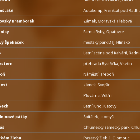
enštátě
Autokemp, Frenštát pod Radh
ovský Bramborák
Zámek, Moravská Třebová
bníky
Farma Ryby, Opatovce
ový Špekáček
městský park DTJ, Hlinsko
o
Letní scéna pod Kalvárií, Radn
estern
přehrada Bystřička, Vsetín
boň
Náměstí, Třeboň
nost
zámek, Svojšín
Plovárna, Větřní
vech
Letní Kino, Klatovy
dninové pátky
Špitálek, Litomyšl
áš
Chlumecký zámecký park, Chl
ckém Žlebu
Pasecký Žleb 1, Olomouc