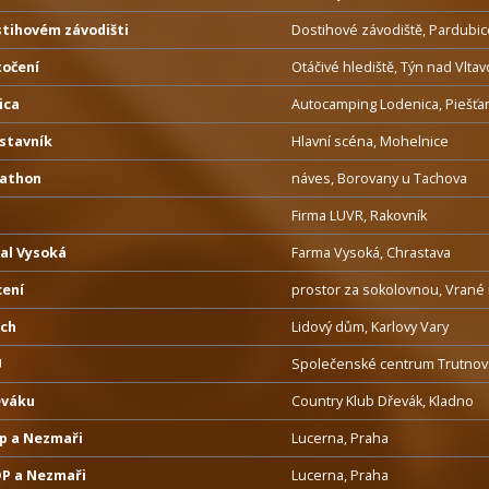
stihovém závodišti
Dostihové závodiště, Pardubic
točení
Otáčivé hlediště, Týn nad Vlta
ica
Autocamping Lodenica, Piešťa
stavník
Hlavní scéna, Mohelnice
rathon
náves, Borovany u Tachova
Firma LUVR, Rakovník
al Vysoká
Farma Vysoká, Chrastava
cení
prostor za sokolovnou, Vrané
ech
Lidový dům, Karlovy Vary
U
Společenské centrum Trutnovsk
eváku
Country Klub Dřevák, Kladno
p a Nezmaři
Lucerna, Praha
P a Nezmaři
Lucerna, Praha