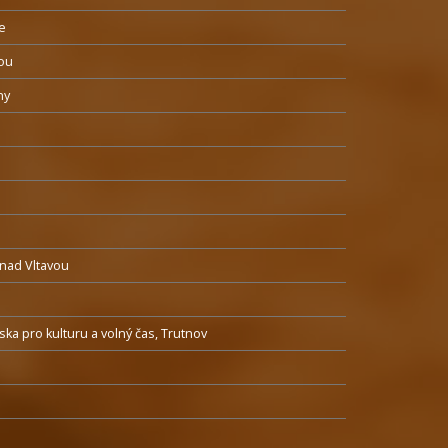
e
vou
ny
 nad Vltavou
a pro kulturu a volný čas, Trutnov