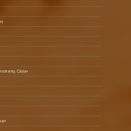
es
 Vodranty, Čáslav
ycan