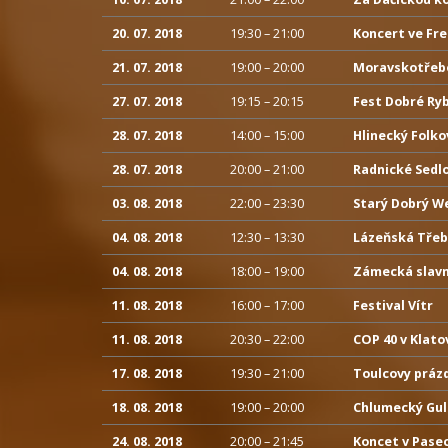
20. 07. 2018
19:30 – 21:00
Koncert ve Fr
21. 07. 2018
19:00 – 20:00
Moravskotřeb
27. 07. 2018
19:15 – 20:15
Fest Dobré Ry
28. 07. 2018
14:00 – 15:00
Hlinecký Folk
28. 07. 2018
20:00 – 21:00
Radnické Sedl
03. 08. 2018
22:00 – 23:30
Starý Dobrý W
04. 08. 2018
12:30 – 13:30
Lázeňská Tře
04. 08. 2018
18:00 – 19:00
Zámecká slav
11. 08. 2018
16:00 – 17:00
Festival Vítr
11. 08. 2018
20:30 – 22:00
COP 40 v Klato
17. 08. 2018
19:30 – 21:00
Toulcovy práz
18. 08. 2018
19:00 – 20:00
Chlumecký Gul
24. 08. 2018
20:00 – 21:45
Koncet v Pase