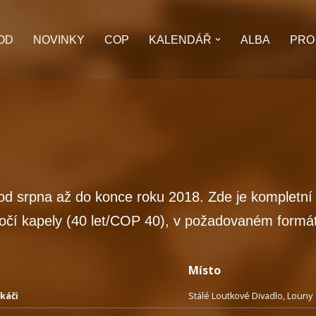
OD
NOVINKY
COP
KALENDÁŘ
ALBA
PRO
 od srpna až do konce roku 2018. Zde je kompletní
ročí kapely (40 let/COP 40), v požadovaném form
Místo
káči
Stálé Loutkové Divadlo, Louny