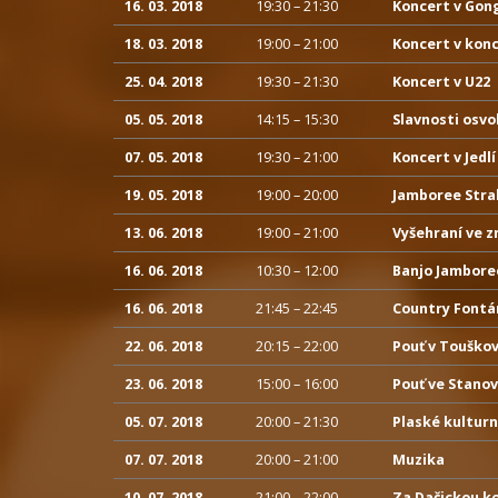
16. 03. 2018
19:30 – 21:30
Koncert v Gong
18. 03. 2018
19:00 – 21:00
Koncert v konc
25. 04. 2018
19:30 – 21:30
Koncert v U22
05. 05. 2018
14:15 – 15:30
Slavnosti osv
07. 05. 2018
19:30 – 21:00
Koncert v Jedlí
19. 05. 2018
19:00 – 20:00
Jamboree Stra
13. 06. 2018
19:00 – 21:00
Vyšehraní ve z
16. 06. 2018
10:30 – 12:00
Banjo Jamboree
16. 06. 2018
21:45 – 22:45
Country Fontá
22. 06. 2018
20:15 – 22:00
Pouť v Touško
23. 06. 2018
15:00 – 16:00
Pouť ve Stanov
05. 07. 2018
20:00 – 21:30
Plaské kulturn
07. 07. 2018
20:00 – 21:00
Muzika
10. 07. 2018
21:00 – 22:00
Za Dačickou k