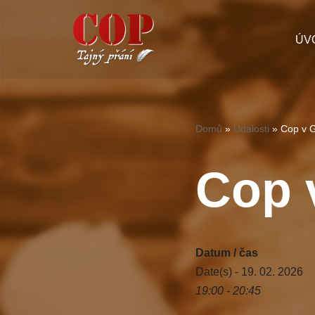
Přeskočit
ÚV
na
obsah
Domů
»
Události
»
Cop v 
Cop 
Datum / čas
Date(s) - 19. 02. 2026
19:00 - 20:45