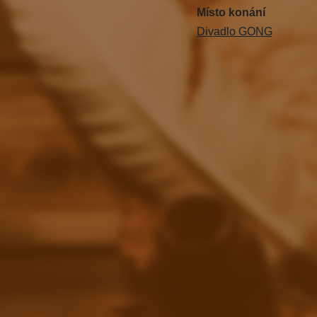
Místo konání
Divadlo GONG