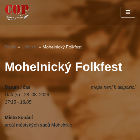
Přeskočit
na
obsah
Domů
»
Události
»
Mohelnický Folkfest
Mohelnický Folkfest
Datum / čas
mapa není k dispozici
Date(s) - 28. 08. 2026
17:15 - 18:05
Místo konání
areál městských sadů Mohelnice