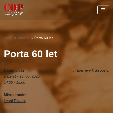
Přeskočit
na
obsah
Domů
»
Události
»
Porta 60 let
Porta 60 let
Datum / čas
mapa není k dispozici
Date(s) - 28. 06. 2026
14:00 - 15:00
Místo konání
Lesní Divadlo