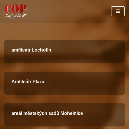
Přeskočit
na
obsah
amfiteátr Lochotín
Amfiteátr Plaza
areál městských sadů Mohelnice