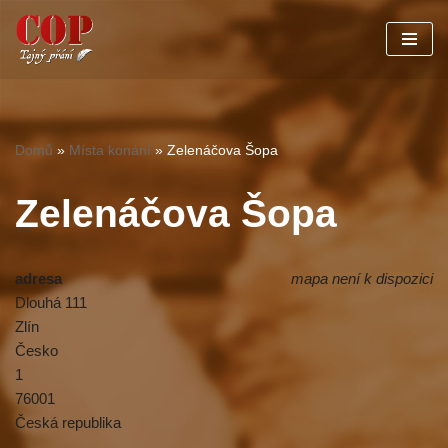
Přeskočit
na
obsah
Domů
»
Místa konání
»
Zelenáčova Šopa
Zelenáčova Šopa
adresa
mapa není k dispozici
Dlouhá 111
Zlín
Česko
1
76001
Česká republika